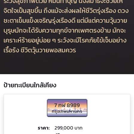
ระวังสุขภาพด้วย หมั่นทำบุญ นั่งสมาธิจะช่วยให้
จิตใจเป็นสุขขึ้น ถึงแม้จะส่งผลให้ชีวิตรุ่งเรือง ดวง
ชะตาเข็มแข็งเจริญรุ่งเรืองดี แต่มีแต่ความวุ้นวาย
บุรุษมักจะได้รับความทุกข์จากเพศตรงข้าม มักจะ
เคราะห์ร้ายอยู่บ่อย ๆ ระวังจะมีโรคภัยไข้เจ็บอย่าง
เรื้อรัง ชีวิตวุ้นวายพอสมควร
ป้ายทะเบียนใกล้เคียง
7 กฬ 8989
กรุงเทพมหานคร
ราคา:
299,000 บาท