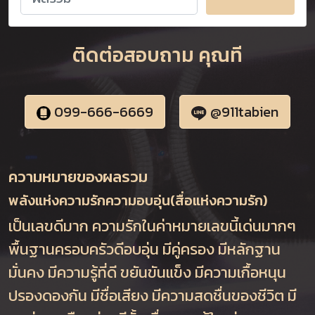
ติดต่อสอบถาม คุณที
099-666-6669
@911tabien
ความหมายของผลรวม
พลังแห่งความรักความอบอุ่น(สื่อแห่งความรัก)
เป็นเลขดีมาก ความรักในค่าหมายเลขนี้เด่นมากๆ
พื้นฐานครอบครัวดีอบอุ่น มีคู่ครอง มีหลักฐาน
มั่นคง มีความรู้ที่ดี ขยันขันแข็ง มีความเกื้อหนุน
ปรองดองกัน มีชื่อเสียง มีความสดชื่นของชีวิต มี