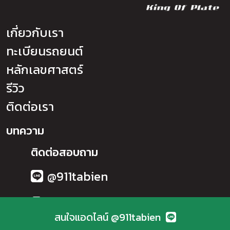
เกี่ยวกับเรา
ทะเบียนรถยนต์
หลักเลขศาสตร์
รีวิว
ติดต่อเรา
บทความ
ติดต่อสอบถาม
@911tabien
099-666-6669
สนใจแอดไลน์ @911tabien