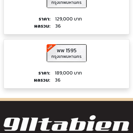
กรุงเทพมหานคร
ราคา:
129,000 บาท
ผลรวม:
36
พพ 1595
กรุงเทพมหานคร
ราคา:
189,000 บาท
ผลรวม:
36