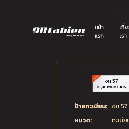
หน้า
เกี่
แรก
เรา
ชถ 57
กรุงเทพมหานคร
ป้ายทะเบียน:
ชถ 57
หมวด:
ทะเบี