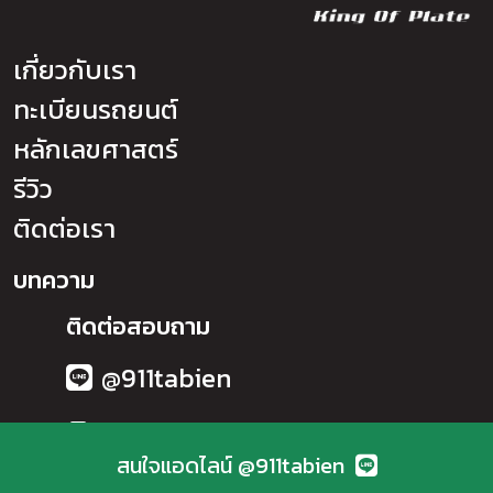
เกี่ยวกับเรา
ทะเบียนรถยนต์
หลักเลขศาสตร์
รีวิว
ติดต่อเรา
บทความ
ติดต่อสอบถาม
@911tabien
099-666-6669
สนใจแอดไลน์ @911tabien