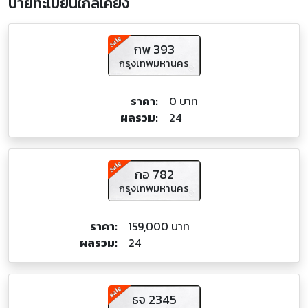
ป้ายทะเบียนใกล้เคียง
กพ 393
กรุงเทพมหานคร
ราคา:
0 บาท
ผลรวม:
24
กอ 782
กรุงเทพมหานคร
ราคา:
159,000 บาท
ผลรวม:
24
ธจ 2345