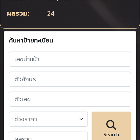
ผลรวม:
24
ค้นหาป้ายทะเบียน
Search