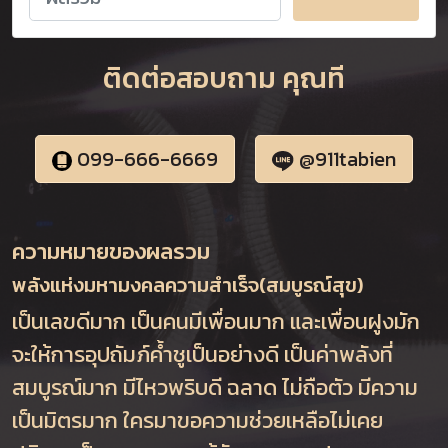
ติดต่อสอบถาม คุณที
099-666-6669
@911tabien
ความหมายของผลรวม
พลังแห่งมหามงคลความสำเร็จ(สมบูรณ์สุข)
เป็นเลขดีมาก เป็นคนมีเพื่อนมาก และเพื่อนฝูงมัก
จะให้การอุปถัมภ์ค้ำชูเป็นอย่างดี เป็นค่าพลังที่
สมบูรณ์มาก มีไหวพริบดี ฉลาด ไม่ถือตัว มีความ
เป็นมิตรมาก ใครมาขอความช่วยเหลือไม่เคย