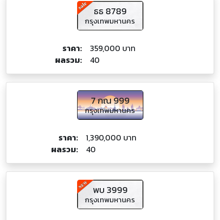
ธธ 8789
กรุงเทพมหานคร
ราคา:
359,000 บาท
ผลรวม:
40
7 กณ 999
กรุงเทพมหานคร
ราคา:
1,390,000 บาท
ผลรวม:
40
พบ 3999
กรุงเทพมหานคร