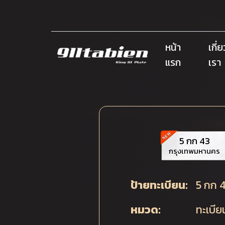
หน้า
เกี่
แรก
เรา
5 กก 43
กรุงเทพมหานคร
ป้ายทะเบียน:
5 กก 
หมวด:
ทะเบี