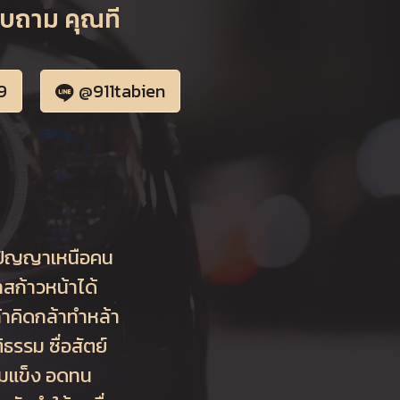
อบถาม คุณที
9
@911tabien
สติปัญญาเหนือคน
สก้าวหน้าได้
้าคิดกล้าทำหล้า
ธรรม ซื่อสัตย์
้มแข็ง อดทน