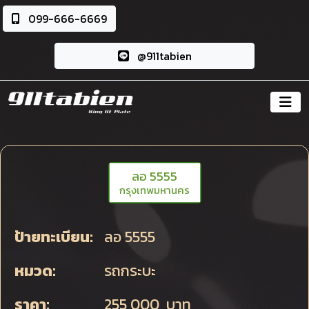
099-666-6669
@911tabien
ลอ 5555
กรุงเทพมหานคร
ป้ายทะเบียน:
ลอ 5555
หมวด:
รถกระบะ
ราคา:
255,000 บาท